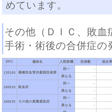
めています。
その他（ＤＩＣ、敗血
手術・術後の合併症の
DPC
傷病名
入院契機
症例数
発生
-
同一
播種性血管内凝固症候群
130100
-
異なる
-
同一
敗血症
180010
-
異なる
-
同一
その他の真菌感染症
180035
-
異なる