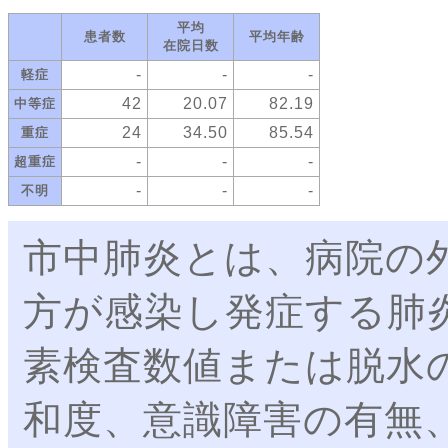
平均
患者数
平均年齢
在院日数
-
-
-
軽症
42
20.07
82.19
中等症
24
34.50
85.54
重症
-
-
-
超重症
-
-
-
不明
市中肺炎とは、病院の
方が感染し発症する肺
素検査数値または脱水
和度、意識障害の有無