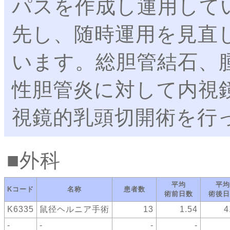
パスを作成し運用して
先し、随時運用を見直
います。総胆管結石、
性胆管炎に対して内視
視鏡的乳頭切開術を行
外科
平均
平均
Kコード
名称
患者数
術前日数
術後日
K6335
鼠径ヘルニア手術
13
1.54
4
-
-
-
-