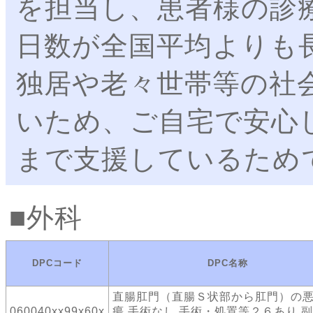
を担当し、患者様の診
日数が全国平均よりも
独居や老々世帯等の社
いため、ご自宅で安心
まで支援しているため
外科
DPCコード
DPC名称
直腸肛門（直腸Ｓ状部から肛門）の
060040xx99x60x
瘍 手術なし 手術・処置等２６あり 